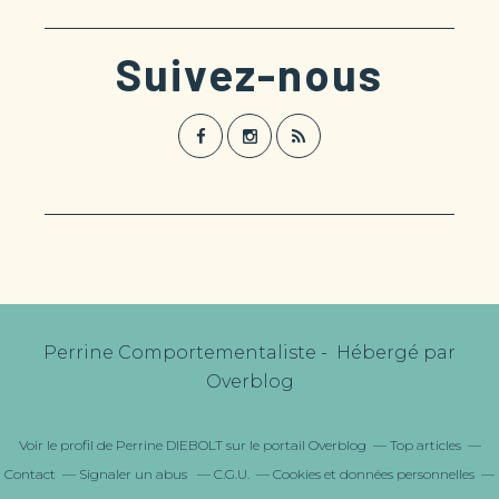
Suivez-nous
Perrine Comportementaliste - Hébergé par
Overblog
Voir le profil de
Perrine DIEBOLT
sur le portail Overblog
Top articles
Contact
Signaler un abus
C.G.U.
Cookies et données personnelles