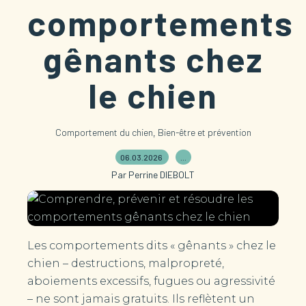
comportements
gênants chez
le chien
,
Comportement du chien
Bien-être et prévention
06.03.2026
…
Par Perrine DIEBOLT
Les comportements dits « gênants » chez le
chien – destructions, malpropreté,
aboiements excessifs, fugues ou agressivité
– ne sont jamais gratuits. Ils reflètent un