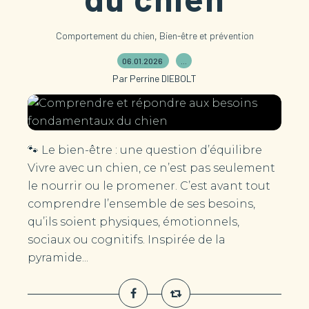
,
Comportement du chien
Bien-être et prévention
06.01.2026
…
Par Perrine DIEBOLT
🐾 Le bien-être : une question d’équilibre
Vivre avec un chien, ce n’est pas seulement
le nourrir ou le promener. C’est avant tout
comprendre l’ensemble de ses besoins,
qu’ils soient physiques, émotionnels,
sociaux ou cognitifs. Inspirée de la
pyramide...